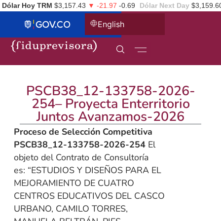
Dólar Hoy TRM
$3,157.43
▼ -21.97
-0.69
Dólar Next Day
$3,159.6
English
PSCB38_12-133758-2026-
254– Proyecta Enterritorio
Juntos Avanzamos-2026
Proceso de Selección Competitiva
PSCB38_12-133758-2026-254
El
objeto del Contrato de Consultoría
es: “ESTUDIOS Y DISEÑOS PARA EL
MEJORAMIENTO DE CUATRO
CENTROS EDUCATIVOS DEL CASCO
URBANO, CAMILO TORRES,