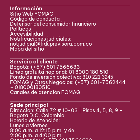
Información
Sitio Web FOMAG
Código de conducta
Defensor del consumidor financiero
Políticas
Accesibilidad
Notificaciones judiciales:
notjudicial@fiduprevisora.com.co
Mapa del sitio
Servicio al cliente
Bogotá:
(+57) 601 7566633
Línea gratuita nacional: 01 8000 180 510
Fondo de inversión colectiva:
310 221 3245
FOMAG y Otros Negocios: (+57) 601-7562444
– 018000180510
Canales de atención FOMAG
Sede principal
Dirección: Calle 72 # 10-03 | Pisos 4, 5, 8, 9 -
Bogotá D.C, Colombia
Horario de Atención:
Lunes a viernes
8:00 a.m. a 12:15 p.m. y de
2:00 p.m. a 4:00 p.m.