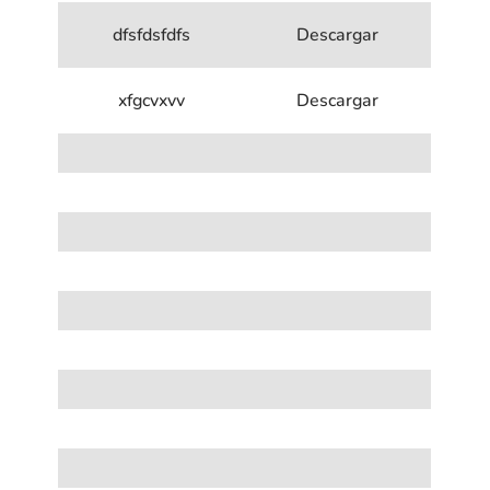
dfsfdsfdfs
Descargar
xfgcvxvv
Descargar