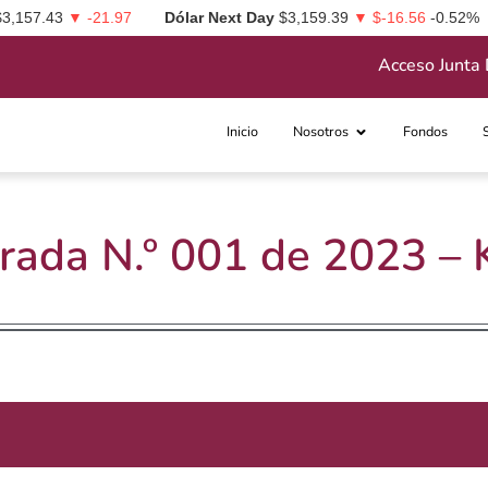
$3,157.43
▼ -21.97
Dólar Next Day
$3,159.39
▼ $-16.56
-0.52%
Acceso Junta 
Inicio
Nosotros
Fondos
rrada N.º 001 de 2023 –