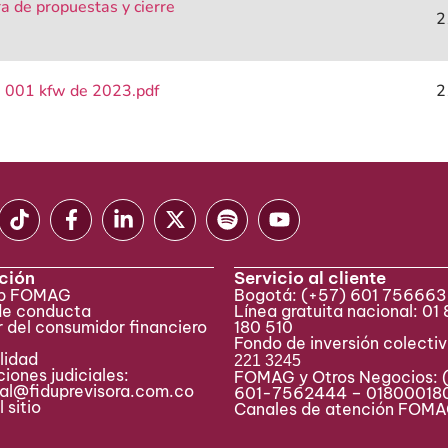
a de propuestas y cierre
2
a 001 kfw de 2023.pdf
2
ción
Servicio al cliente
eb FOMAG
Bogotá:
(+57) 601 75666
de conducta
Línea gratuita nacional: 01
 del consumidor financiero
180 510
Fondo de inversión colecti
lidad
221 3245
iones judiciales:
FOMAG y Otros Negocios: 
ial@fiduprevisora.com.co
601-7562444 – 01800018
 sitio
Canales de atención FO