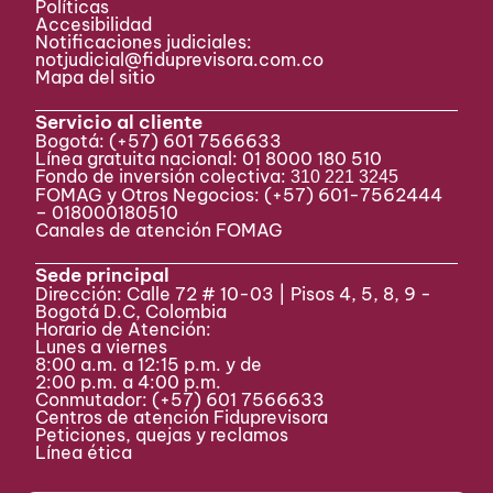
Políticas
Accesibilidad
Notificaciones judiciales:
notjudicial@fiduprevisora.com.co
Mapa del sitio
Servicio al cliente
Bogotá:
(+57) 601 7566633
Línea gratuita nacional: 01 8000 180 510
Fondo de inversión colectiva:
310 221 3245
FOMAG y Otros Negocios: (+57) 601-7562444
– 018000180510
Canales de atención FOMAG
Sede principal
Dirección: Calle 72 # 10-03 | Pisos 4, 5, 8, 9 -
Bogotá D.C, Colombia
Horario de Atención:
Lunes a viernes
8:00 a.m. a 12:15 p.m. y de
2:00 p.m. a 4:00 p.m.
Conmutador:
(+57) 601 7566633
Centros de atención Fiduprevisora
Peticiones, quejas y reclamos
Línea ética