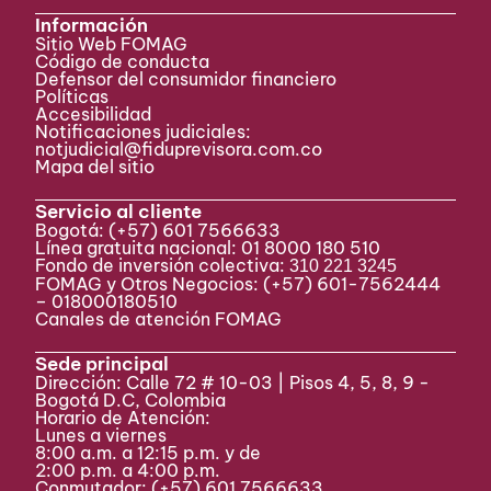
Información
Sitio Web FOMAG
Código de conducta
Defensor del consumidor financiero
Políticas
Accesibilidad
Notificaciones judiciales:
notjudicial@fiduprevisora.com.co
Mapa del sitio
Servicio al cliente
Bogotá:
(+57) 601 7566633
Línea gratuita nacional: 01 8000 180 510
Fondo de inversión colectiva:
310 221 3245
FOMAG y Otros Negocios: (+57) 601-7562444
– 018000180510
Canales de atención FOMAG
Sede principal
Dirección: Calle 72 # 10-03 | Pisos 4, 5, 8, 9 -
Bogotá D.C, Colombia
Horario de Atención:
Lunes a viernes
8:00 a.m. a 12:15 p.m. y de
2:00 p.m. a 4:00 p.m.
Conmutador:
(+57) 601 7566633