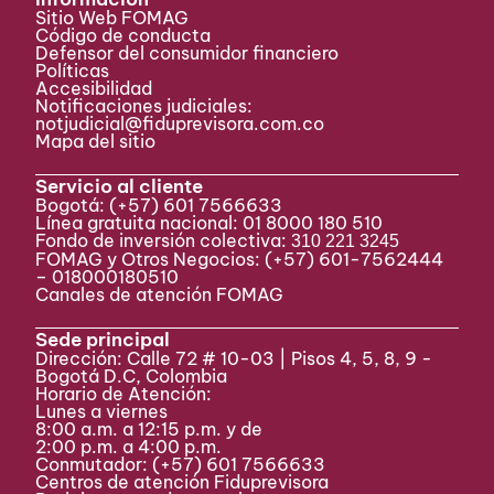
Sitio Web FOMAG
Código de conducta
Defensor del consumidor financiero
Políticas
Accesibilidad
Notificaciones judiciales:
notjudicial@fiduprevisora.com.co
Mapa del sitio
Servicio al cliente
Bogotá:
(+57) 601 7566633
Línea gratuita nacional: 01 8000 180 510
Fondo de inversión colectiva:
310 221 3245
FOMAG y Otros Negocios: (+57) 601-7562444
– 018000180510
Canales de atención FOMAG
Sede principal
Dirección: Calle 72 # 10-03 | Pisos 4, 5, 8, 9 -
Bogotá D.C, Colombia
Horario de Atención:
Lunes a viernes
8:00 a.m. a 12:15 p.m. y de
2:00 p.m. a 4:00 p.m.
Conmutador:
(+57) 601 7566633
Centros de atención Fiduprevisora