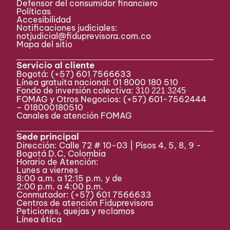
Defensor del consumidor financiero
Políticas
Accesibilidad
Notificaciones judiciales:
notjudicial@fiduprevisora.com.co
Mapa del sitio
Servicio al cliente
Bogotá:
(+57) 601 7566633
Línea gratuita nacional: 01 8000 180 510
Fondo de inversión colectiva:
310 221 3245
FOMAG y Otros Negocios: (+57) 601-7562444
– 018000180510
Canales de atención FOMAG
Sede principal
Dirección: Calle 72 # 10-03 | Pisos 4, 5, 8, 9 -
Bogotá D.C, Colombia
Horario de Atención:
Lunes a viernes
8:00 a.m. a 12:15 p.m. y de
2:00 p.m. a 4:00 p.m.
Conmutador:
(+57) 601 7566633
Centros de atención Fiduprevisora
Peticiones, quejas y reclamos
Línea ética