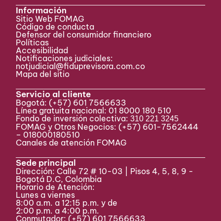
Información
Sitio Web FOMAG
Código de conducta
Defensor del consumidor financiero
Políticas
Accesibilidad
Notificaciones judiciales:
notjudicial@fiduprevisora.com.co
Mapa del sitio
Servicio al cliente
Bogotá:
(+57) 601 7566633
Línea gratuita nacional: 01 8000 180 510
Fondo de inversión colectiva:
310 221 3245
FOMAG y Otros Negocios: (+57) 601-7562444
– 018000180510
Canales de atención FOMAG
Sede principal
Dirección: Calle 72 # 10-03 | Pisos 4, 5, 8, 9 -
Bogotá D.C, Colombia
Horario de Atención:
Lunes a viernes
8:00 a.m. a 12:15 p.m. y de
2:00 p.m. a 4:00 p.m.
Conmutador:
(+57) 601 7566633