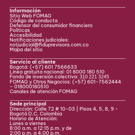
Información
Sitio Web FOMAG
Código de conducta
Defensor del consumidor financiero
Políticas
Accesibilidad
Notificaciones judiciales:
notjudicial@fiduprevisora.com.co
Mapa del sitio
Servicio al cliente
Bogotá:
(+57) 601 7566633
Línea gratuita nacional: 01 8000 180 510
Fondo de inversión colectiva:
310 221 3245
FOMAG y Otros Negocios: (+57) 601-7562444
– 018000180510
Canales de atención FOMAG
Sede principal
Dirección: Calle 72 # 10-03 | Pisos 4, 5, 8, 9 -
Bogotá D.C, Colombia
Horario de Atención:
Lunes a viernes
8:00 a.m. a 12:15 p.m. y de
2:00 p.m. a 4:00 p.m.