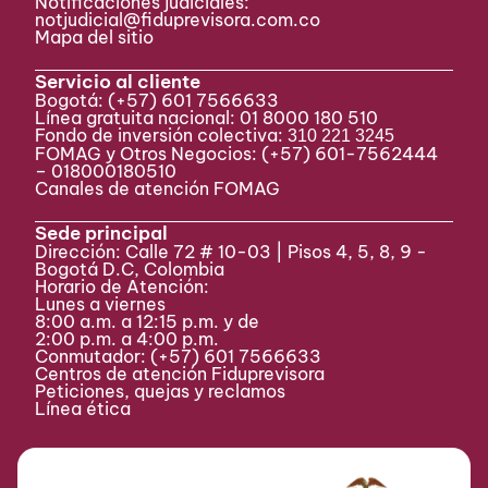
Notificaciones judiciales:
notjudicial@fiduprevisora.com.co
Mapa del sitio
Servicio al cliente
Bogotá:
(+57) 601 7566633
Línea gratuita nacional: 01 8000 180 510
Fondo de inversión colectiva:
310 221 3245
FOMAG y Otros Negocios: (+57) 601-7562444
– 018000180510
Canales de atención FOMAG
Sede principal
Dirección: Calle 72 # 10-03 | Pisos 4, 5, 8, 9 -
Bogotá D.C, Colombia
Horario de Atención:
Lunes a viernes
8:00 a.m. a 12:15 p.m. y de
2:00 p.m. a 4:00 p.m.
Conmutador:
(+57) 601 7566633
Centros de atención Fiduprevisora
Peticiones, quejas y reclamos
Línea ética