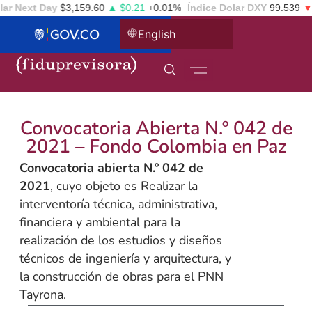
r Next Day
$3,159.60
▲ $0.21
+0.01%
Índice Dolar DXY
99.539
▼ -
English
Convocatoria Abierta N.º 042 de
2021 – Fondo Colombia en Paz
Convocatoria abierta N.º 042 de
2021
, cuyo objeto es Realizar la
interventoría técnica, administrativa,
financiera y ambiental para la
realización de los estudios y diseños
técnicos de ingeniería y arquitectura, y
la construcción de obras para el PNN
Tayrona.