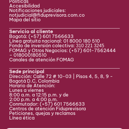
Políticas
Accesibilidad
Notificaciones judiciales:
notjudicial@fiduprevisora.com.co
Mapa del sitio
Servicio al cliente
Bogotá:
(+57) 601 7566633
Línea gratuita nacional: 01 8000 180 510
Fondo de inversión colectiva:
310 221 3245
FOMAG y Otros Negocios: (+57) 601-7562444
– 018000180510
Canales de atención FOMAG
Sede principal
Dirección: Calle 72 # 10-03 | Pisos 4, 5, 8, 9 -
Bogotá D.C, Colombia
Horario de Atención:
Lunes a viernes
8:00 a.m. a 12:15 p.m. y de
2:00 p.m. a 4:00 p.m.
Conmutador:
(+57) 601 7566633
Centros de atención Fiduprevisora
Peticiones, quejas y reclamos
Línea ética