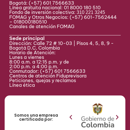
Bogotá:
(+57) 601 7566633
Línea gratuita nacional: 01 8000 180 510
Fondo de inversión colectiva:
310 221 3245
FOMAG y Otros Negocios: (+57) 601-7562444
– 018000180510
Canales de atención FOMAG
Sede principal
Dirección: Calle 72 # 10-03 | Pisos 4, 5, 8, 9 -
Bogotá D.C, Colombia
Horario de Atención:
Lunes a viernes
8:00 a.m. a 12:15 p.m. y de
2:00 p.m. a 4:00 p.m.
Conmutador:
(+57) 601 7566633
Centros de atención Fiduprevisora
Peticiones, quejas y reclamos
Línea ética
Somos una empresa
certificada por: