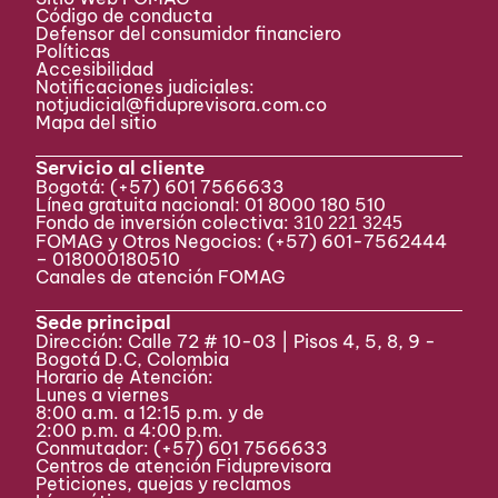
Código de conducta
Defensor del consumidor financiero
Políticas
Accesibilidad
Notificaciones judiciales:
notjudicial@fiduprevisora.com.co
Mapa del sitio
Servicio al cliente
Bogotá:
(+57) 601 7566633
Línea gratuita nacional: 01 8000 180 510
Fondo de inversión colectiva:
310 221 3245
FOMAG y Otros Negocios: (+57) 601-7562444
– 018000180510
Canales de atención FOMAG
Sede principal
Dirección: Calle 72 # 10-03 | Pisos 4, 5, 8, 9 -
Bogotá D.C, Colombia
Horario de Atención:
Lunes a viernes
8:00 a.m. a 12:15 p.m. y de
2:00 p.m. a 4:00 p.m.
Conmutador:
(+57) 601 7566633
Centros de atención Fiduprevisora
Peticiones, quejas y reclamos