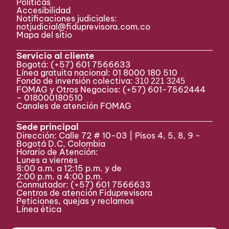
Políticas
Accesibilidad
Notificaciones judiciales:
notjudicial@fiduprevisora.com.co
Mapa del sitio
Servicio al cliente
Bogotá:
(+57) 601 7566633
Línea gratuita nacional: 01 8000 180 510
Fondo de inversión colectiva:
310 221 3245
FOMAG y Otros Negocios: (+57) 601-7562444
– 018000180510
Canales de atención FOMAG
Sede principal
Dirección: Calle 72 # 10-03 | Pisos 4, 5, 8, 9 -
Bogotá D.C, Colombia
Horario de Atención:
Lunes a viernes
8:00 a.m. a 12:15 p.m. y de
2:00 p.m. a 4:00 p.m.
Conmutador:
(+57) 601 7566633
Centros de atención Fiduprevisora
Peticiones, quejas y reclamos
Línea ética