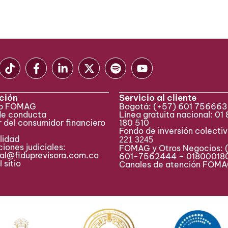
ción
Servicio al cliente
eb FOMAG
Bogotá:
(+57) 601 75666
de conducta
Línea gratuita nacional: 01
 del consumidor financiero
180 510
Fondo de inversión colecti
lidad
221 3245
iones judiciales:
FOMAG y Otros Negocios: 
ial@fiduprevisora.com.co
601-7562444 – 01800018
 sitio
Canales de atención FO