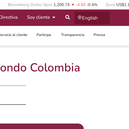
Bloomberg Dollar Spot
1,200.74
▼ -4.83
-0.4%
Euro
US$1.
Directiva
Soy cliente
English
Servicio al cliente
Participa ​
Transparencia
Prensa
 Fondo Colombia