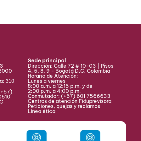
Sede principal
33
Dirección: Calle 72 # 10-03 | Pisos
 8000
4, 5, 8, 9 - Bogotá D.C, Colombia
Horario de Atención:
va:
Lunes a viernes
310
8:00 a.m. a 12:15 p.m. y de
2:00 p.m. a 4:00 p.m.
(+57)
Conmutador:
(+57) 601 7566633
0510
Centros de atención Fiduprevisora
MAG
Peticiones, quejas y reclamos
Línea ética