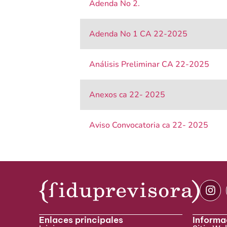
Adenda No 2.
Adenda No 1 CA 22-2025
Análisis Preliminar CA 22-2025
Anexos ca 22- 2025
Aviso Convocatoria ca 22- 2025
Enlaces principales
Informa