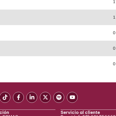
1
1
0
0
0
ción
Servicio al cliente