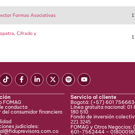
ector Formas Asociativas
1
opatra, Cifrado y
1
ción
Servicio al cliente
eb FOMAG
Bogotá:
(+57) 601 75666
de conducta
Línea gratuita nacional: 01
 del consumidor financiero
180 510
Fondo de inversión colecti
lidad
221 3245
iones judiciales:
FOMAG y Otros Negocios: 
ial@fiduprevisora.com.co
601-7562444 – 01800018