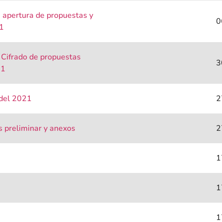
 apertura de propuestas y
0
1
Cifrado de propuestas
3
21
 del 2021
2
s preliminar y anexos
2
1
1
1