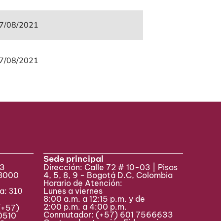
7/08/2021
7/08/2021
Sede principal
33
Dirección: Calle 72 # 10-03 | Pisos
 8000
4, 5, 8, 9 - Bogotá D.C, Colombia
Horario de Atención:
va:
Lunes a viernes
310
8:00 a.m. a 12:15 p.m. y de
2:00 p.m. a 4:00 p.m.
(+57)
Conmutador:
(+57) 601 7566633
0510