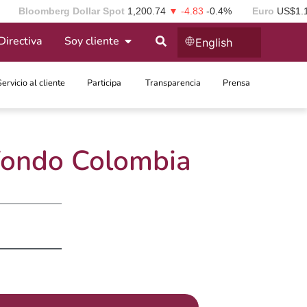
Bloomberg Dollar Spot
1,200.74
▼ -4.83
-0.4%
Euro
US$1.
Directiva
Soy cliente
English
Servicio al cliente
Participa ​
Transparencia
Prensa
 Fondo Colombia