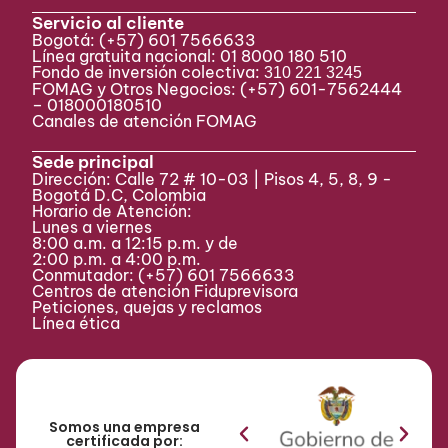
Servicio al cliente
Bogotá:
(+57) 601 7566633
Línea gratuita nacional: 01 8000 180 510
Fondo de inversión colectiva:
310 221 3245
FOMAG y Otros Negocios: (+57) 601-7562444
– 018000180510
Canales de atención FOMAG
Sede principal
Dirección: Calle 72 # 10-03 | Pisos 4, 5, 8, 9 -
Bogotá D.C, Colombia
Horario de Atención:
Lunes a viernes
8:00 a.m. a 12:15 p.m. y de
2:00 p.m. a 4:00 p.m.
Conmutador:
(+57) 601 7566633
Centros de atención Fiduprevisora
Peticiones, quejas y reclamos
Línea ética
Somos una empresa
certificada por: