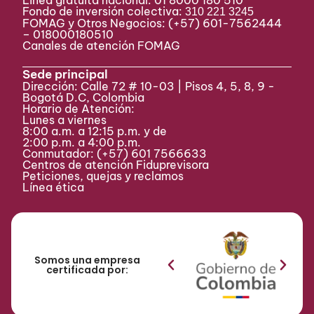
Línea gratuita nacional: 01 8000 180 510
Fondo de inversión colectiva:
310 221 3245
FOMAG y Otros Negocios: (+57) 601-7562444
– 018000180510
Canales de atención FOMAG
Sede principal
Dirección: Calle 72 # 10-03 | Pisos 4, 5, 8, 9 -
Bogotá D.C, Colombia
Horario de Atención:
Lunes a viernes
8:00 a.m. a 12:15 p.m. y de
2:00 p.m. a 4:00 p.m.
Conmutador:
(+57) 601 7566633
Centros de atención Fiduprevisora
Peticiones, quejas y reclamos
Línea ética
Somos una empresa
certificada por: