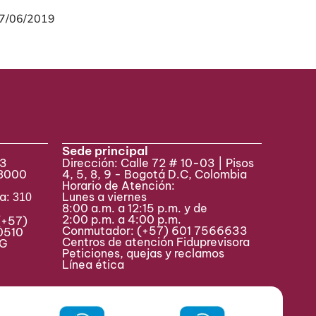
7/06/2019
Sede principal
33
Dirección: Calle 72 # 10-03 | Pisos
 8000
4, 5, 8, 9 - Bogotá D.C, Colombia
Horario de Atención:
va:
Lunes a viernes
310
8:00 a.m. a 12:15 p.m. y de
2:00 p.m. a 4:00 p.m.
(+57)
Conmutador:
(+57) 601 7566633
0510
Centros de atención Fiduprevisora
MAG
Peticiones, quejas y reclamos
Línea ética