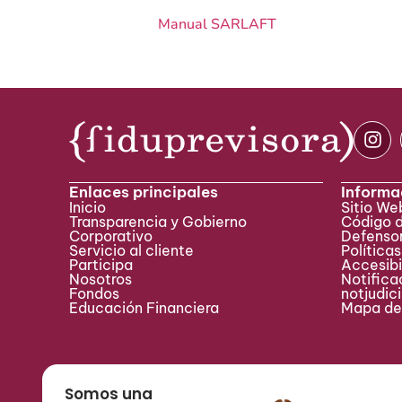
Manual SARLAFT
Enlaces principales
Informa
Inicio
Sitio W
Transparencia y Gobierno
Código 
Corporativo
Defensor
Servicio al cliente
Políticas
Participa ​
Accesibi
Nosotros
Notificac
Fondos
notjudic
Educación Financiera
Mapa del
Somos una