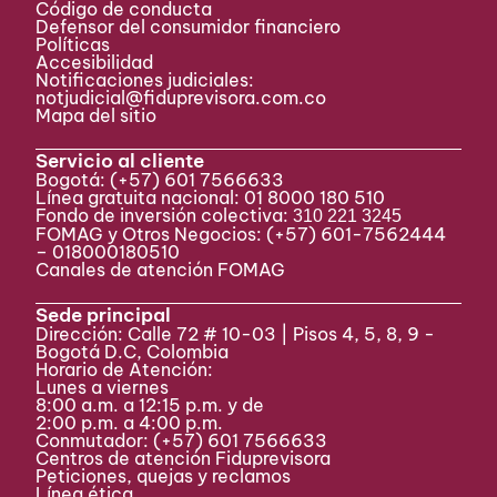
Código de conducta
Defensor del consumidor financiero
Políticas
Accesibilidad
Notificaciones judiciales:
notjudicial@fiduprevisora.com.co
Mapa del sitio
Servicio al cliente
Bogotá:
(+57) 601 7566633
Línea gratuita nacional: 01 8000 180 510
Fondo de inversión colectiva:
310 221 3245
FOMAG y Otros Negocios: (+57) 601-7562444
– 018000180510
Canales de atención FOMAG
Sede principal
Dirección: Calle 72 # 10-03 | Pisos 4, 5, 8, 9 -
Bogotá D.C, Colombia
Horario de Atención:
Lunes a viernes
8:00 a.m. a 12:15 p.m. y de
2:00 p.m. a 4:00 p.m.
Conmutador:
(+57) 601 7566633
Centros de atención Fiduprevisora
Peticiones, quejas y reclamos
Línea ética