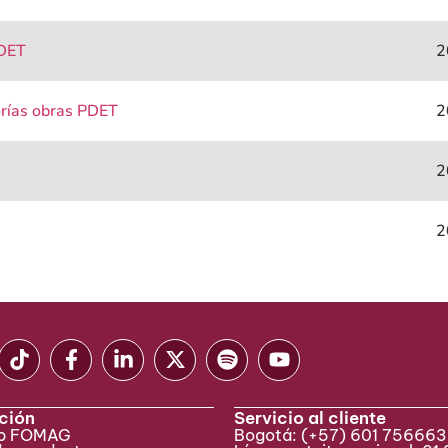
PDET
2
torías obras PDET
2
2
2
ción
Servicio al cliente
eb FOMAG
Bogotá:
(+57) 601 75666