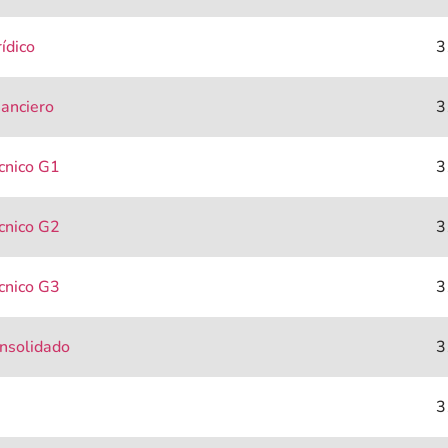
ídico
3
nanciero
3
écnico G1
3
écnico G2
3
écnico G3
3
onsolidado
3
3