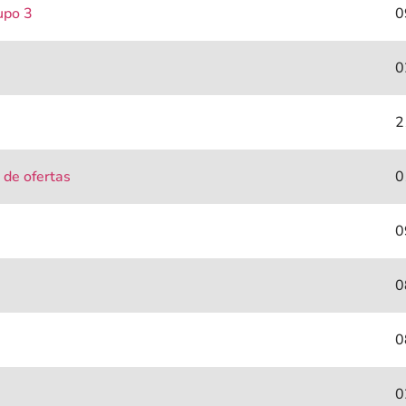
upo 3
0
0
2
 de ofertas
0
0
0
0
0