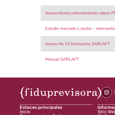
Anexo técnico interventorías obras 
Estudio mercado y sector – interven
Anexo No 10 formulario SARLAFT
Manual SARLAFT
Enlaces principales
Informa
Inicio
Sitio W