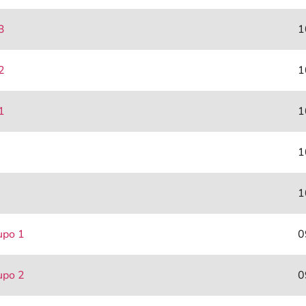
3
1
2
1
1
1
1
1
upo 1
0
upo 2
0