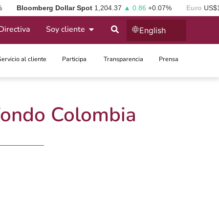
%
Bloomberg Dollar Spot
1,204.37
▲ 0.86
+0.07%
Euro
US$
Directiva
Soy cliente
English
Servicio al cliente
Participa ​
Transparencia
Prensa
 Fondo Colombia