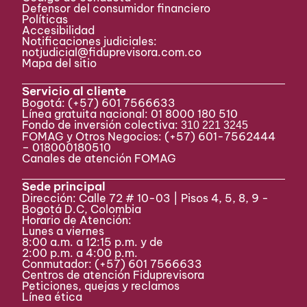
Defensor del consumidor financiero
Políticas
Accesibilidad
Notificaciones judiciales:
notjudicial@fiduprevisora.com.co
Mapa del sitio
Servicio al cliente
Bogotá:
(+57) 601 7566633
Línea gratuita nacional: 01 8000 180 510
Fondo de inversión colectiva:
310 221 3245
FOMAG y Otros Negocios: (+57) 601-7562444
– 018000180510
Canales de atención FOMAG
Sede principal
Dirección: Calle 72 # 10-03 | Pisos 4, 5, 8, 9 -
Bogotá D.C, Colombia
Horario de Atención:
Lunes a viernes
8:00 a.m. a 12:15 p.m. y de
2:00 p.m. a 4:00 p.m.
Conmutador:
(+57) 601 7566633
Centros de atención Fiduprevisora
Peticiones, quejas y reclamos
Línea ética