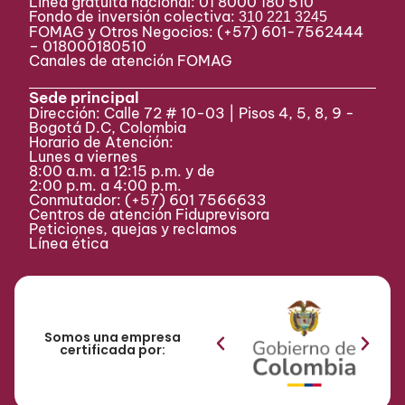
Línea gratuita nacional: 01 8000 180 510
Fondo de inversión colectiva:
310 221 3245
FOMAG y Otros Negocios: (+57) 601-7562444
– 018000180510
Canales de atención FOMAG
Sede principal
Dirección: Calle 72 # 10-03 | Pisos 4, 5, 8, 9 -
Bogotá D.C, Colombia
Horario de Atención:
Lunes a viernes
8:00 a.m. a 12:15 p.m. y de
2:00 p.m. a 4:00 p.m.
Conmutador:
(+57) 601 7566633
Centros de atención Fiduprevisora
Peticiones, quejas y reclamos
Línea ética
Somos una empresa
certificada por: