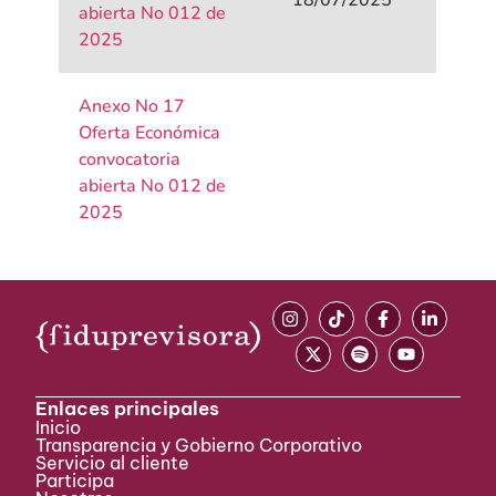
18/07/2025
abierta No 012 de
2025
Anexo No 17
Oferta Económica
convocatoria
abierta No 012 de
2025
Enlaces principales
Inicio
Transparencia y Gobierno Corporativo
Servicio al cliente
Participa ​