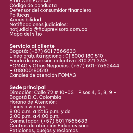
Sitio Web FOMAG
Código de conducta
Defensor del consumidor financiero
Políticas
Accesibilidad
Notificaciones judiciales:
notjudicial@fiduprevisora.com.co
Mapa del sitio
Servicio al cliente
Bogotá:
(+57) 601 7566633
Línea gratuita nacional: 01 8000 180 510
Fondo de inversión colectiva:
310 221 3245
FOMAG y Otros Negocios: (+57) 601-7562444
– 018000180510
Canales de atención FOMAG
Sede principal
Dirección: Calle 72 # 10-03 | Pisos 4, 5, 8, 9 -
Bogotá D.C, Colombia
Horario de Atención:
Lunes a viernes
8:00 a.m. a 12:15 p.m. y de
2:00 p.m. a 4:00 p.m.
Conmutador:
(+57) 601 7566633
Centros de atención Fiduprevisora
Peticiones, quejas y reclamos