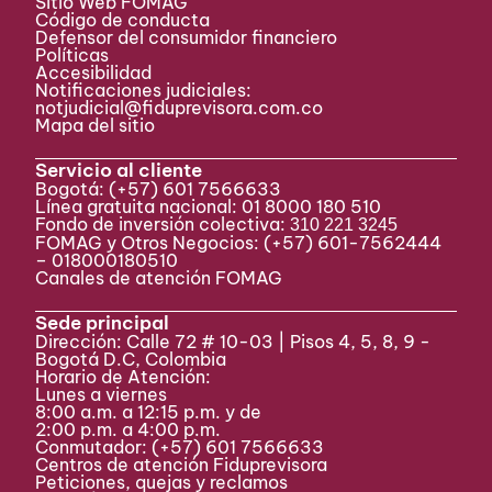
Sitio Web FOMAG
Código de conducta
Defensor del consumidor financiero
Políticas
Accesibilidad
Notificaciones judiciales:
notjudicial@fiduprevisora.com.co
Mapa del sitio
Servicio al cliente
Bogotá:
(+57) 601 7566633
Línea gratuita nacional: 01 8000 180 510
Fondo de inversión colectiva:
310 221 3245
FOMAG y Otros Negocios: (+57) 601-7562444
– 018000180510
Canales de atención FOMAG
Sede principal
Dirección: Calle 72 # 10-03 | Pisos 4, 5, 8, 9 -
Bogotá D.C, Colombia
Horario de Atención:
Lunes a viernes
8:00 a.m. a 12:15 p.m. y de
2:00 p.m. a 4:00 p.m.
Conmutador:
(+57) 601 7566633
Centros de atención Fiduprevisora
Peticiones, quejas y reclamos