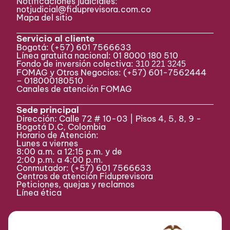
Notificaciones judiciales:
notjudicial@fiduprevisora.com.co
Mapa del sitio
Servicio al cliente
Bogotá:
(+57) 601 7566633
Línea gratuita nacional: 01 8000 180 510
Fondo de inversión colectiva:
310 221 3245
FOMAG y Otros Negocios: (+57) 601-7562444
– 018000180510
Canales de atención FOMAG
Sede principal
Dirección: Calle 72 # 10-03 | Pisos 4, 5, 8, 9 -
Bogotá D.C, Colombia
Horario de Atención:
Lunes a viernes
8:00 a.m. a 12:15 p.m. y de
2:00 p.m. a 4:00 p.m.
Conmutador:
(+57) 601 7566633
Centros de atención Fiduprevisora
Peticiones, quejas y reclamos
Línea ética