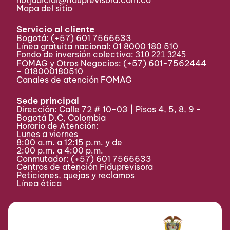
notjudicial@fiduprevisora.com.co
Mapa del sitio
Servicio al cliente
Bogotá:
(+57) 601 7566633
Línea gratuita nacional: 01 8000 180 510
Fondo de inversión colectiva:
310 221 3245
FOMAG y Otros Negocios: (+57) 601-7562444
– 018000180510
Canales de atención FOMAG
Sede principal
Dirección: Calle 72 # 10-03 | Pisos 4, 5, 8, 9 -
Bogotá D.C, Colombia
Horario de Atención:
Lunes a viernes
8:00 a.m. a 12:15 p.m. y de
2:00 p.m. a 4:00 p.m.
Conmutador:
(+57) 601 7566633
Centros de atención Fiduprevisora
Peticiones, quejas y reclamos
Línea ética