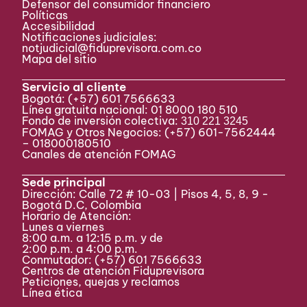
Defensor del consumidor financiero
Políticas
Accesibilidad
Notificaciones judiciales:
notjudicial@fiduprevisora.com.co
Mapa del sitio
Servicio al cliente
Bogotá:
(+57) 601 7566633
Línea gratuita nacional: 01 8000 180 510
Fondo de inversión colectiva:
310 221 3245
FOMAG y Otros Negocios: (+57) 601-7562444
– 018000180510
Canales de atención FOMAG
Sede principal
Dirección: Calle 72 # 10-03 | Pisos 4, 5, 8, 9 -
Bogotá D.C, Colombia
Horario de Atención:
Lunes a viernes
8:00 a.m. a 12:15 p.m. y de
2:00 p.m. a 4:00 p.m.
Conmutador:
(+57) 601 7566633
Centros de atención Fiduprevisora
Peticiones, quejas y reclamos
Línea ética