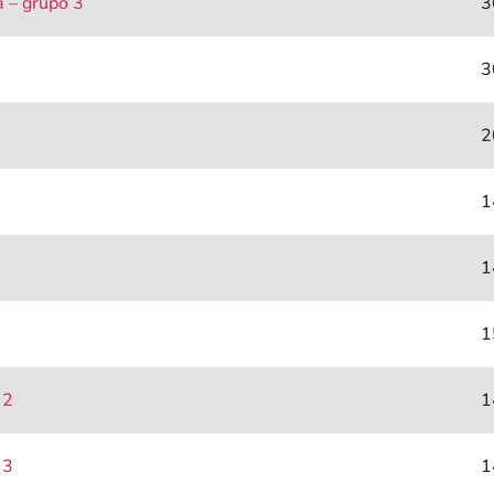
ca – grupo 3
3
3
2
1
1
1
 2
1
 3
1