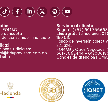
ción
Servicio al cliente
eb FOMAG
Bogotá:
(+57) 601 75666
de conducta
Línea gratuita nacional: 01
 del consumidor financiero
180 510
Fondo de inversión colecti
lidad
221 3245
iones judiciales:
FOMAG y Otros Negocios: 
ial@fiduprevisora.com.co
601-7562444 – 01800018
 sitio
Canales de atención FO