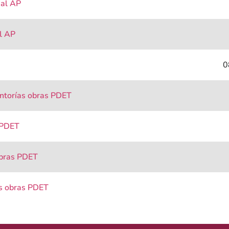
 al AP
l AP
0
entorías obras PDET
 PDET
obras PDET
as obras PDET