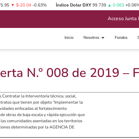
75.95
▼ $-20.04
-0.63%
Índice Dolar DXY
99.739
▲ 0.063
+0.06
Acceso Junta 
Inicio
Nosotros
Fondos
erta N.º 008 de 2019 –
s Contratar la Interventoría técnica, social,
contratos que tienen por objeto “Implementar la
ividades enfocadas al fortalecimiento
 de obras de baja escala y rápida ejecución que
 las comunidades asentadas en los territorios
icaciones determinadas por la AGENCIA DE