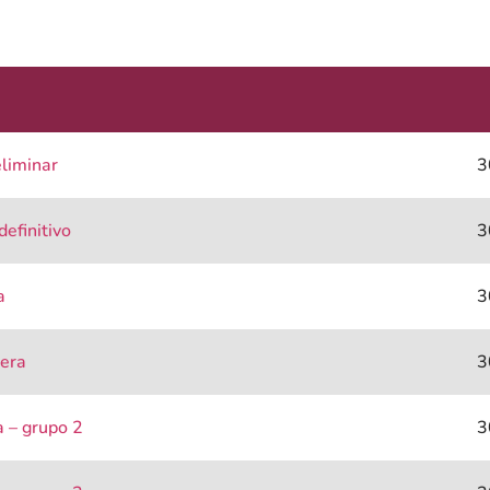
liminar
3
efinitivo
3
ca
3
iera
3
a – grupo 2
3