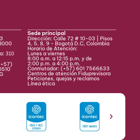
Sede principal
33
Dirección: Calle 72 # 10-03 | Pisos
 8000
4, 5, 8, 9 - Bogotá D.C, Colombia
Horario de Atención:
va:
Lunes a viernes
310
8:00 a.m. a 12:15 p.m. y de
2:00 p.m. a 4:00 p.m.
(+57)
Conmutador:
(+57) 601 7566633
0510
Centros de atención Fiduprevisora
MAG
Peticiones, quejas y reclamos
Línea ética