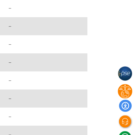
–
–
–
–
–
–
–
–