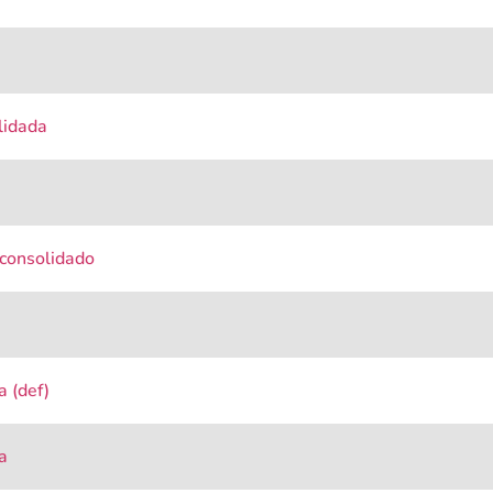
lidada
 consolidado
a (def)
a