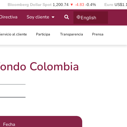
Bloomberg Dollar Spot
1,200.74
▼ -4.83
-0.4%
Euro
US$1.
Directiva
Soy cliente
English
Servicio al cliente
Participa ​
Transparencia
Prensa
 Fondo Colombia
Fecha