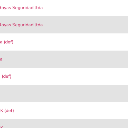
Royas Seguridad ltda
Royas Seguridad ltda
a (def)
da
 (def)
R
K (def)
&K