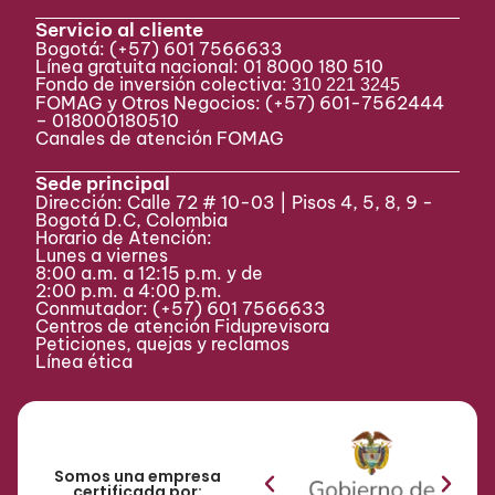
Servicio al cliente
Bogotá:
(+57) 601 7566633
Línea gratuita nacional: 01 8000 180 510
Fondo de inversión colectiva:
310 221 3245
FOMAG y Otros Negocios: (+57) 601-7562444
– 018000180510
Canales de atención FOMAG
Sede principal
Dirección: Calle 72 # 10-03 | Pisos 4, 5, 8, 9 -
Bogotá D.C, Colombia
Horario de Atención:
Lunes a viernes
8:00 a.m. a 12:15 p.m. y de
2:00 p.m. a 4:00 p.m.
Conmutador:
(+57) 601 7566633
Centros de atención Fiduprevisora
Peticiones, quejas y reclamos
Línea ética
Somos una empresa
certificada por: