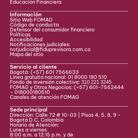
Educación Financiera
Información
Sitio Web FOMAG
Código de conducta
Defensor del consumidor financiero
Políticas
Accesibilidad
Notificaciones judiciales:
notjudicial@fiduprevisora.com.co
Mapa del sitio
Servicio al cliente
Bogotá:
(+57) 601 7566633
Línea gratuita nacional: 01 8000 180 510
Fondo de inversión colectiva:
310 221 3245
FOMAG y Otros Negocios: (+57) 601-7562444
– 018000180510
Canales de atención FOMAG
Sede principal
Dirección: Calle 72 # 10-03 | Pisos 4, 5, 8, 9 -
Bogotá D.C, Colombia
Horario de Atención:
Lunes a viernes
8:00 a.m. a 12:15 p.m. y de