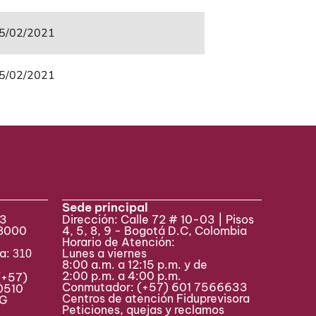
5/02/2021
5/02/2021
Sede principal
33
Dirección: Calle 72 # 10-03 | Pisos
 8000
4, 5, 8, 9 - Bogotá D.C, Colombia
Horario de Atención:
va:
Lunes a viernes
310
8:00 a.m. a 12:15 p.m. y de
2:00 p.m. a 4:00 p.m.
(+57)
Conmutador:
(+57) 601 7566633
0510
Centros de atención Fiduprevisora
MAG
Peticiones, quejas y reclamos