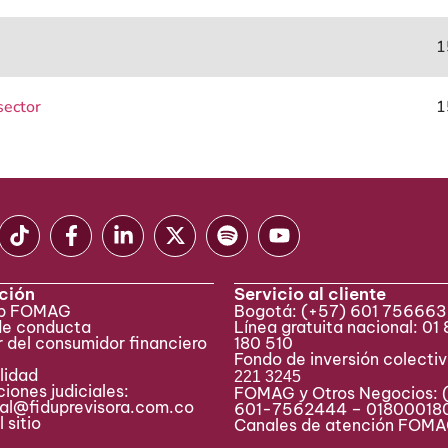
1
sector
1
ción
Servicio al cliente
eb FOMAG
Bogotá:
(+57) 601 75666
de conducta
Línea gratuita nacional: 01
 del consumidor financiero
180 510
Fondo de inversión colecti
lidad
221 3245
iones judiciales:
FOMAG y Otros Negocios: 
ial@fiduprevisora.com.co
601-7562444 – 01800018
 sitio
Canales de atención FO