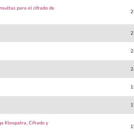
sultas para el cifrado de
2
2
2
2
1
1
a Kleopatra, Cifrado y
1