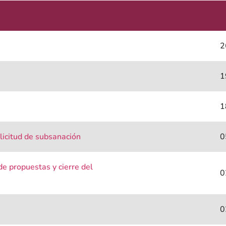
2
1
1
licitud de subsanación
0
e propuestas y cierre del
0
0