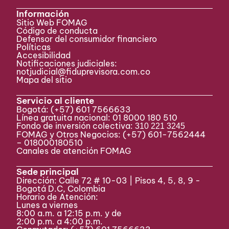
Información
Sitio Web FOMAG
Código de conducta
Defensor del consumidor financiero
Políticas
Accesibilidad
Notificaciones judiciales:
notjudicial@fiduprevisora.com.co
Mapa del sitio
Servicio al cliente
Bogotá:
(+57) 601 7566633
Línea gratuita nacional: 01 8000 180 510
Fondo de inversión colectiva:
310 221 3245
FOMAG y Otros Negocios: (+57) 601-7562444
– 018000180510
Canales de atención FOMAG
Sede principal
Dirección: Calle 72 # 10-03 | Pisos 4, 5, 8, 9 -
Bogotá D.C, Colombia
Horario de Atención:
Lunes a viernes
8:00 a.m. a 12:15 p.m. y de
2:00 p.m. a 4:00 p.m.