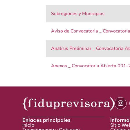
Subregiones y Municipios
Aviso de Convocatoria _ Convocator
Análisis Preliminar _ Convocatoria 
Anexos _ Convocatoria Abierta 001
Enlaces principales
Informa
Inicio
Sitio W
Transparencia y Gobierno
Código 