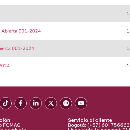
1
ia Abierta 001-2024
1
Abierta 001-2024
1
-2024
1
ción
Servicio al cliente
eb FOMAG
Bogotá:
(+57) 601 75666
de conducta
Línea gratuita nacional: 01