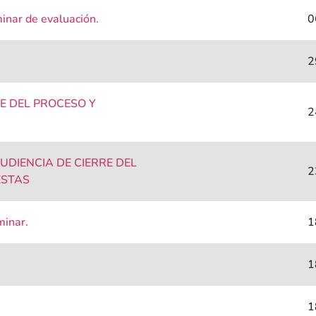
inar de evaluación.
0
2
E DEL PROCESO Y
2
DIENCIA DE CIERRE DEL
2
ESTAS
minar.
1
1
1