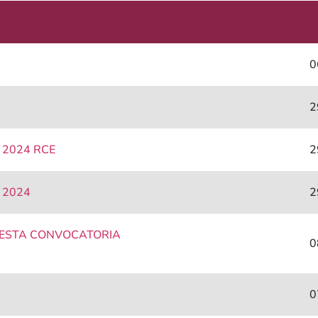
0
2
– 2024 RCE
2
– 2024
2
UESTA CONVOCATORIA
0
0