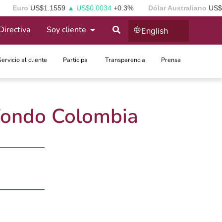
Euro
US$1.1559
▲ US$0.0034
+0.3%
Dólar Australiano
US$0.7
Directiva
Soy cliente
English
Servicio al cliente
Participa ​
Transparencia
Prensa
 Fondo Colombia