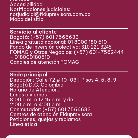
Accesibilidad
Notificaciones judiciales:
notjudicial@fiduprevisora.com.co
Mapa del sitio
Servicio al cliente
Bogotá:
(+57) 601 7566633
Línea gratuita nacional: 01 8000 180 510
Fondo de inversión colectiva:
310 221 3245
FOMAG y Otros Negocios: (+57) 601-7562444
– 018000180510
Canales de atención FOMAG
Sede principal
Dirección: Calle 72 # 10-03 | Pisos 4, 5, 8, 9 -
Bogotá D.C, Colombia
Horario de Atención:
Lunes a viernes
8:00 a.m. a 12:15 p.m. y de
2:00 p.m. a 4:00 p.m.
Conmutador:
(+57) 601 7566633
Centros de atención Fiduprevisora
Peticiones, quejas y reclamos
Línea ética