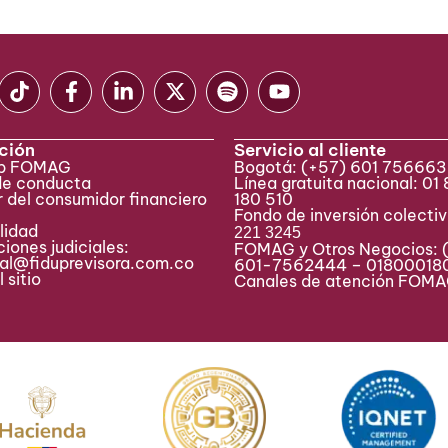
ción
Servicio al cliente
eb FOMAG
Bogotá:
(+57) 601 75666
de conducta
Línea gratuita nacional: 01
 del consumidor financiero
180 510
Fondo de inversión colecti
lidad
221 3245
iones judiciales:
FOMAG y Otros Negocios: 
ial@fiduprevisora.com.co
601-7562444 – 01800018
 sitio
Canales de atención FO