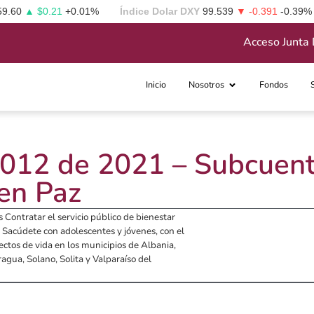
59.60
▲ $0.21
+0.01%
Índice Dolar DXY
99.539
▼ -0.391
-0.39%
Acceso Junta 
Inicio
Nosotros
Fondos
º 012 de 2021 – Subcuen
en Paz
s Contratar el servicio público de bienestar
Sacúdete con adolescentes y jóvenes, con el
ctos de vida en los municipios de Albania,
ragua, Solano, Solita y Valparaíso del