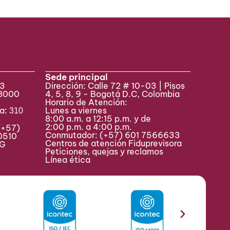
Sede principal
33
Dirección: Calle 72 # 10-03 | Pisos
 8000
4, 5, 8, 9 - Bogotá D.C, Colombia
Horario de Atención:
va:
Lunes a viernes
310
8:00 a.m. a 12:15 p.m. y de
2:00 p.m. a 4:00 p.m.
(+57)
Conmutador:
(+57) 601 7566633
0510
Centros de atención Fiduprevisora
MAG
Peticiones, quejas y reclamos
Línea ética