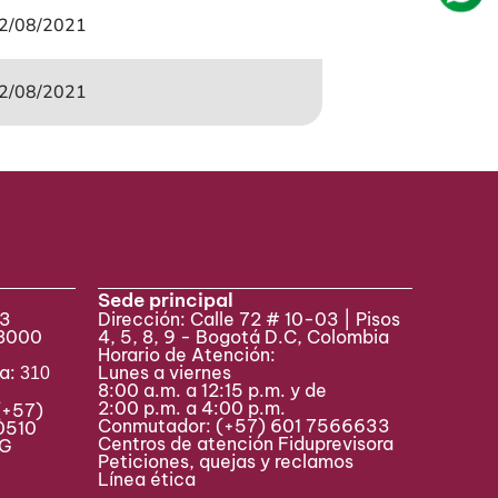
2/08/2021
2/08/2021
Sede principal
33
Dirección: Calle 72 # 10-03 | Pisos
 8000
4, 5, 8, 9 - Bogotá D.C, Colombia
Horario de Atención:
va:
Lunes a viernes
310
8:00 a.m. a 12:15 p.m. y de
2:00 p.m. a 4:00 p.m.
(+57)
Conmutador:
(+57) 601 7566633
0510
Centros de atención Fiduprevisora
MAG
Peticiones, quejas y reclamos
Línea ética