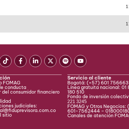
1
1
ción
Servicio al cliente
eb FOMAG
Bogotá:
(+57) 601 75666
de conducta
Línea gratuita nacional: 01
 del consumidor financiero
180 510
Fondo de inversión colecti
lidad
221 3245
iones judiciales:
FOMAG y Otros Negocios: 
ial@fiduprevisora.com.co
601-7562444 – 01800018
 sitio
Canales de atención FO