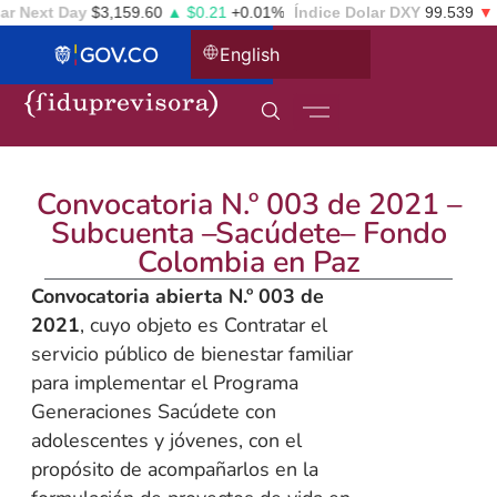
r Next Day
$3,159.60
▲ $0.21
+0.01%
Índice Dolar DXY
99.539
▼ -
English
Convocatoria N.º 003 de 2021 –
Subcuenta –Sacúdete– Fondo
Colombia en Paz
Convocatoria abierta N.º 003 de
2021
, cuyo objeto es Contratar el
servicio público de bienestar familiar
para implementar el Programa
Generaciones Sacúdete con
adolescentes y jóvenes, con el
propósito de acompañarlos en la