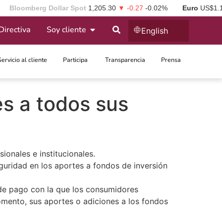
Bloomberg Dollar Spot
1,205.30
▼ -0.27
-0.02%
Euro
US$1.
Directiva
Soy cliente
English
Servicio al cliente
Participa ​
Transparencia
Prensa
es a todos sus
ionales e institucionales.
guridad en los aportes a fondos de inversión
de pago con la que los consumidores
omento, sus aportes o adiciones a los fondos