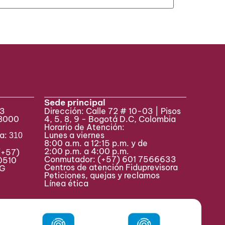
Sede principal
33
Dirección: Calle 72 # 10-03 | Pisos
 8000
4, 5, 8, 9 - Bogotá D.C, Colombia
Horario de Atención:
va:
Lunes a viernes
310
8:00 a.m. a 12:15 p.m. y de
2:00 p.m. a 4:00 p.m.
(+57)
Conmutador:
(+57) 601 7566633
0510
Centros de atención Fiduprevisora
MAG
Peticiones, quejas y reclamos
Línea ética