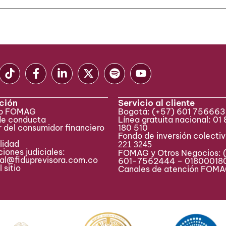
ción
Servicio al cliente
eb FOMAG
Bogotá:
(+57) 601 75666
de conducta
Línea gratuita nacional: 01
 del consumidor financiero
180 510
Fondo de inversión colecti
lidad
221 3245
iones judiciales:
FOMAG y Otros Negocios: 
ial@fiduprevisora.com.co
601-7562444 – 01800018
 sitio
Canales de atención FO