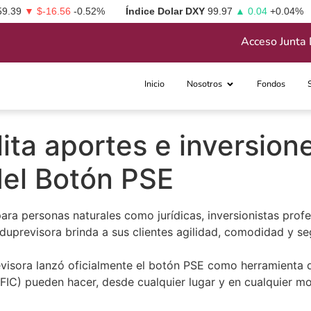
59.39
▼ $-16.56
-0.52%
Índice Dolar DXY
99.97
▲ 0.04
+0.04%
Acceso Junta 
Inicio
Nosotros
Fondos
lita aportes e inversion
 del Botón PSE
ara personas naturales como jurídicas, inversionistas profes
uprevisora brinda a sus clientes agilidad, comodidad y se
visora lanzó oficialmente el botón PSE como herramienta 
 (FIC) pueden hacer, desde cualquier lugar y en cualquier m