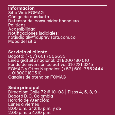
Información
Sitio Web FOMAG
Código de conducta
Defensor del consumidor financiero
Políticas
Accesibilidad
Notificaciones judiciales:
notjudicial@fiduprevisora.com.co
Mapa del sitio
Servicio al cliente
Bogotá:
(+57) 601 7566633
Línea gratuita nacional: 01 8000 180 510
Fondo de inversión colectiva:
310 221 3245
FOMAG y Otros Negocios: (+57) 601-7562444
– 018000180510
Canales de atención FOMAG
Sede principal
Dirección: Calle 72 # 10-03 | Pisos 4, 5, 8, 9 -
Bogotá D.C, Colombia
Horario de Atención:
Lunes a viernes
8:00 a.m. a 12:15 p.m. y de
2:00 p.m. a 4:00 p.m.