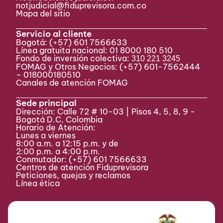
notjudicial@fiduprevisora.com.co
Mapa del sitio
Servicio al cliente
Bogotá:
(+57) 601 7566633
Línea gratuita nacional: 01 8000 180 510
Fondo de inversión colectiva:
310 221 3245
FOMAG y Otros Negocios: (+57) 601-7562444
– 018000180510
Canales de atención FOMAG
Sede principal
Dirección: Calle 72 # 10-03 | Pisos 4, 5, 8, 9 -
Bogotá D.C, Colombia
Horario de Atención:
Lunes a viernes
8:00 a.m. a 12:15 p.m. y de
2:00 p.m. a 4:00 p.m.
Conmutador:
(+57) 601 7566633
Centros de atención Fiduprevisora
Peticiones, quejas y reclamos
Línea ética