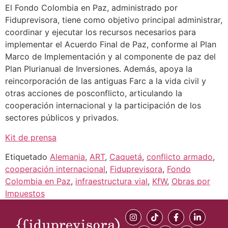
El Fondo Colombia en Paz, administrado por
Fiduprevisora, tiene como objetivo principal administrar,
coordinar y ejecutar los recursos necesarios para
implementar el Acuerdo Final de Paz, conforme al Plan
Marco de Implementación y al componente de paz del
Plan Plurianual de Inversiones. Además, apoya la
reincorporación de las antiguas Farc a la vida civil y
otras acciones de posconflicto, articulando la
cooperación internacional y la participación de los
sectores públicos y privados.
Kit de prensa
Etiquetado
Alemania
,
ART
,
Caquetá
,
conflicto armado
,
cooperación internacional
,
Fiduprevisora
,
Fondo
Colombia en Paz
,
infraestructura vial
,
KfW
,
Obras por
Impuestos