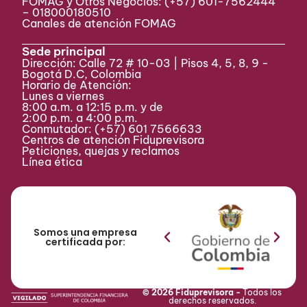
FOMAG y Otros Negocios: (+57) 601-7562444
– 018000180510
Canales de atención FOMAG
Sede principal
Dirección: Calle 72 # 10-03 | Pisos 4, 5, 8, 9 -
Bogotá D.C, Colombia
Horario de Atención:
Lunes a viernes
8:00 a.m. a 12:15 p.m. y de
2:00 p.m. a 4:00 p.m.
Conmutador:
(+57) 601 7566633
Centros de atención Fiduprevisora
Peticiones, quejas y reclamos
Línea ética
Somos una empresa
certificada por:
© 2026 Fiduprevisora -
Todos los
derechos reservados.