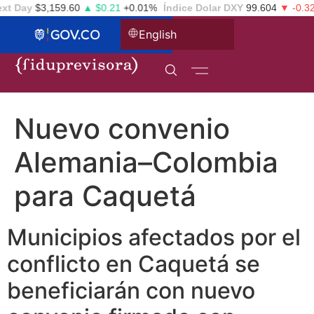
t Day
$3,159.60
▲ $0.21
+0.01%
Índice Dolar DXY
99.604
▼ -0.326
English
Nuevo convenio
Alemania–Colombia
para Caquetá
Municipios afectados por el
conflicto en Caquetá se
beneficiarán con nuevo