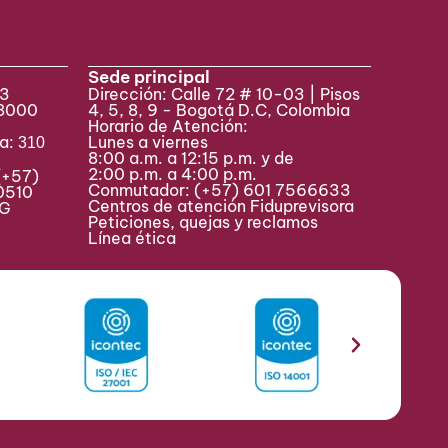
Sede principal
33
Dirección: Calle 72 # 10-03 | Pisos
 8000
4, 5, 8, 9 - Bogotá D.C, Colombia
Horario de Atención:
va:
Lunes a viernes
310
8:00 a.m. a 12:15 p.m. y de
2:00 p.m. a 4:00 p.m.
(+57)
Conmutador:
(+57) 601 7566633
0510
Centros de atención Fiduprevisora
MAG
Peticiones, quejas y reclamos
Línea ética