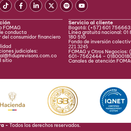
ción
Servicio al cliente
eb FOMAG
Bogotá:
(+57) 601 75666
de conducta
Línea gratuita nacional: 01
 del consumidor financiero
180 510
Fondo de inversión colecti
lidad
221 3245
iones judiciales:
FOMAG y Otros Negocios: 
ial@fiduprevisora.com.co
601-7562444 – 01800018
 sitio
Canales de atención FO
ra -
Todos los derechos reservados.