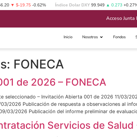
56.20
▼ $-19.75
-0.62%
Índice Dolar DXY
99.949
▲ 0.273
+0.27
Acceso Junta 
Inicio
Nosotros
Fondos
os:
FONECA
. 001 de 2026 – FONECA
 seleccionado – Invitación Abierta 001 de 2026 11/03/202
1/03/2026 Publicación de respuesta a observaciones al info
09/03/2026 Publicación del informe preliminar de evaluaci
ontratación Servicios de Salu