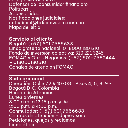
Defensor del consumidor financiero
Políticas
Accesibilidad
Notificaciones judiciales:
notjudicial@fiduprevisora.com.co
Mapa del sitio
Servicio al cliente
Bogotá:
(+57) 601 7566633
Línea gratuita nacional: 01 8000 180 510
Fondo de inversión colectiva:
310 221 3245
FOMAG y Otros Negocios: (+57) 601-7562444
– 018000180510
Canales de atención FOMAG
Sede principal
Dirección: Calle 72 # 10-03 | Pisos 4, 5, 8, 9 -
Bogotá D.C, Colombia
Horario de Atención:
Lunes a viernes
8:00 a.m. a 12:15 p.m. y de
2:00 p.m. a 4:00 p.m.
Conmutador:
(+57) 601 7566633
Centros de atención Fiduprevisora
Peticiones, quejas y reclamos
Línea ética