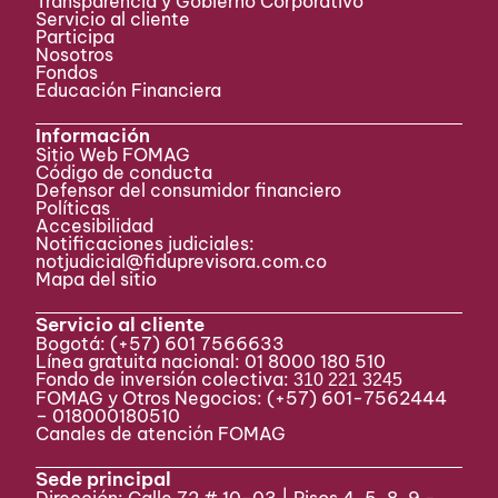
Transparencia y Gobierno Corporativo
Servicio al cliente
Participa ​
Nosotros
Fondos
Educación Financiera
Información
Sitio Web FOMAG
Código de conducta
Defensor del consumidor financiero
Políticas
Accesibilidad
Notificaciones judiciales:
notjudicial@fiduprevisora.com.co
Mapa del sitio
Servicio al cliente
Bogotá:
(+57) 601 7566633
Línea gratuita nacional: 01 8000 180 510
Fondo de inversión colectiva:
310 221 3245
FOMAG y Otros Negocios: (+57) 601-7562444
– 018000180510
Canales de atención FOMAG
Sede principal
Dirección: Calle 72 # 10-03 | Pisos 4, 5, 8, 9 -