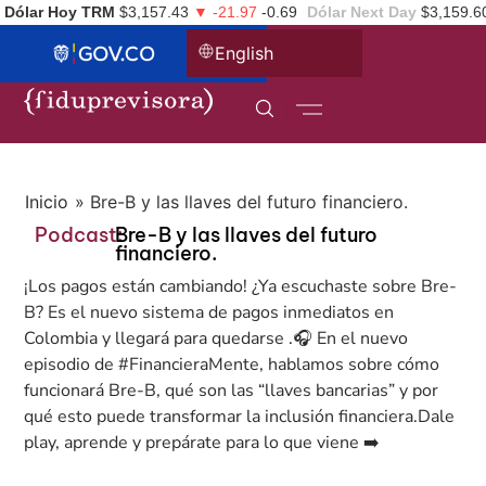
Dólar Hoy TRM
$3,157.43
▼ -21.97
-0.69
Dólar Next Day
$3,159.6
English
Inicio
»
Bre-B y las llaves del futuro financiero.
Podcast:
Bre-B y las llaves del futuro
financiero.
¡Los pagos están cambiando! ¿Ya escuchaste sobre Bre-
B? Es el nuevo sistema de pagos inmediatos en
Colombia y llegará para quedarse .🎧 En el nuevo
episodio de #FinancieraMente, hablamos sobre cómo
funcionará Bre-B, qué son las “llaves bancarias” y por
qué esto puede transformar la inclusión financiera.Dale
play, aprende y prepárate para lo que viene ➡️