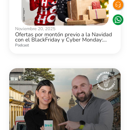
Noviembre 20, 2025
Ofertas por montón previo a la Navidad
con el BlackFriday y Cyber Monday:
¿cómo aprovecharlas?
Podcast